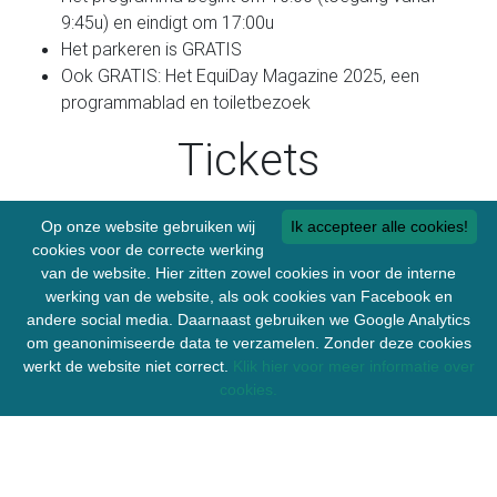
9:45u) en eindigt om 17:00u
Het parkeren is GRATIS
Ook GRATIS: Het EquiDay Magazine 2025, een
programmablad en toiletbezoek
Tickets
Tickets aan de dagkassa kosten € 20
Op onze website gebruiken wij
Ik accepteer alle cookies!
Kinderen tussen 5 en 12 krijgen € 5 korting.
cookies voor de correcte werking
Kinderen onder de 5 jaar mogen gratis naar binnen.
van de website. Hier zitten zowel cookies in voor de interne
werking van de website, als ook cookies van Facebook en
FAQ
andere social media. Daarnaast gebruiken we Google Analytics
om geanonimiseerde data te verzamelen. Zonder deze cookies
werkt de website niet correct.
Klik hier voor meer informatie over
Mag mijn hond mee?
cookies.
We hebben een nieuw hondenbeleid op alle evenementen
van EquiDay. Honden mogen ALLEEN mee naar onze
evenementen als: